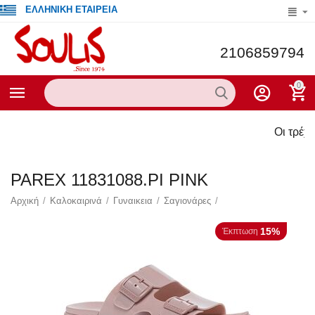
ΕΛΛΗΝΙΚΗ ΕΤΑΙΡΕΙΑ
2106859794
0
Οι τρέχουσες προ
PAREX 11831088.PI PINK
Αρχική
/
Καλοκαιρινά
/
Γυναικεια
/
Σαγιονάρες
/
15%
Έκπτωση