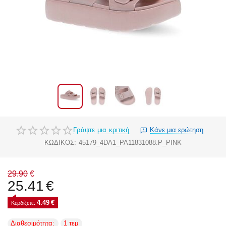
Γράψτε μια κριτική
Κάνε μια ερώτηση
ΚΩΔΙΚΟΣ:
45179_4DA1_PA11831088.P_PINK
29.90
€
25.41
€
4.49
€
Κερδίζετε: 
Διαθεσιμότητα:
1 τεμ