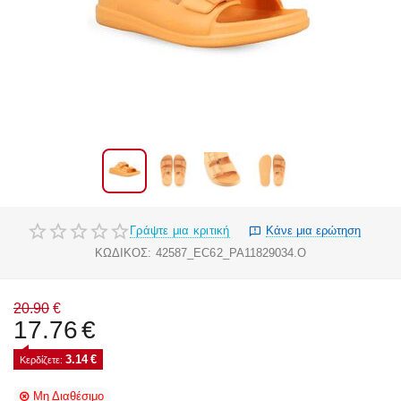
Γράψτε μια κριτική
Κάνε μια ερώτηση
ΚΩΔΙΚΟΣ:
42587_EC62_PA11829034.O
20.90
€
17.76
€
3.14
€
Κερδίζετε: 
Μη Διαθέσιμο