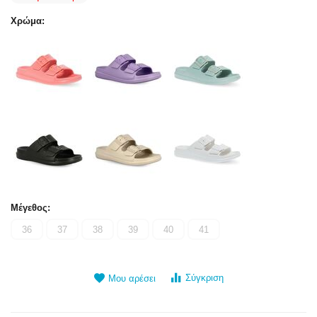
Χρώμα:
Μέγεθος:
36
37
38
39
40
41
Σύγκριση
Μου αρέσει