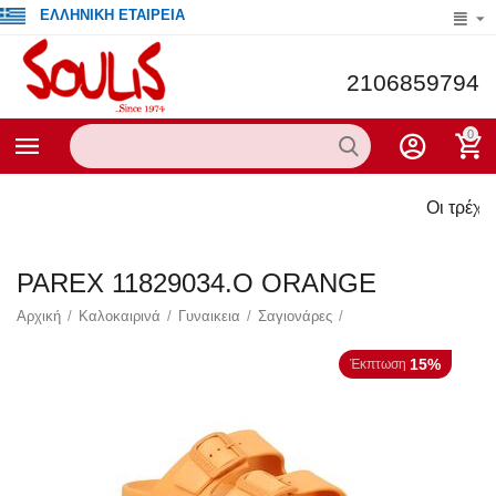
ΕΛΛΗΝΙΚΗ ΕΤΑΙΡΕΙΑ
2106859794
0
Οι τρέχουσες προσ
PAREX 11829034.O ORANGE
Αρχική
/
Καλοκαιρινά
/
Γυναικεια
/
Σαγιονάρες
/
15%
Έκπτωση