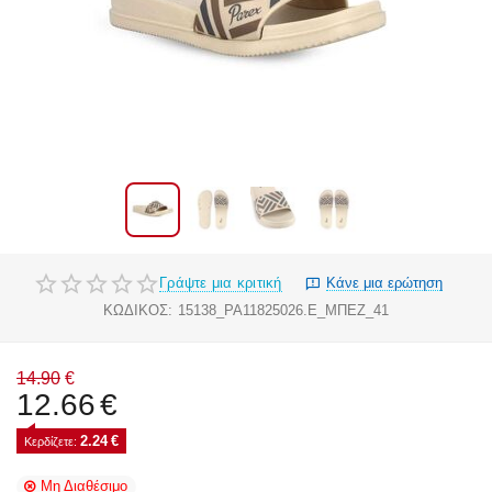
Γράψτε μια κριτική
Κάνε μια ερώτηση
ΚΩΔΙΚΟΣ:
15138_PA11825026.E_ΜΠΕΖ_41
14.90
€
12.66
€
2.24
€
Κερδίζετε: 
Μη Διαθέσιμο