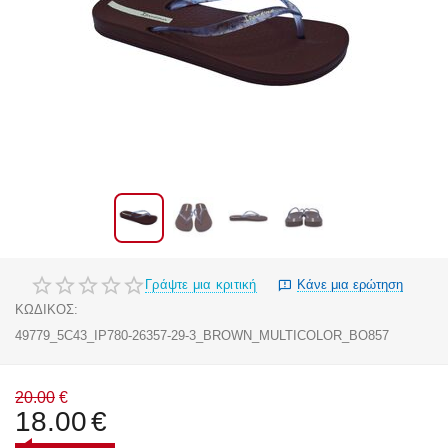
Γράψτε μια κριτική
Κάνε μια ερώτηση
ΚΩΔΙΚΟΣ:
49779_5C43_IP780-26357-29-3_BROWN_MULTICOLOR_BO857
20.00
€
18.00
€