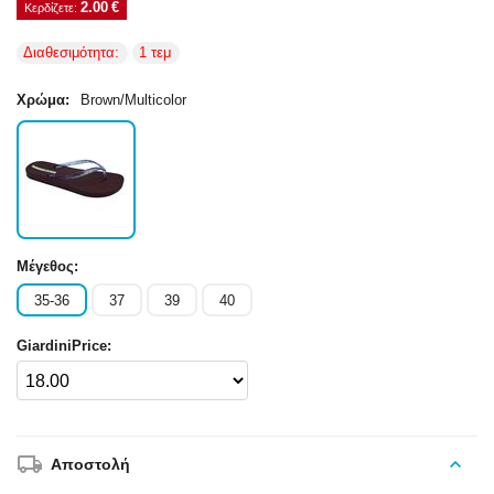
2.00
€
Κερδίζετε: 
Διαθεσιμότητα:
1 τεμ
Χρώμα:
Brown/Multicolor
Μέγεθος:
35-36
37
39
40
GiardiniPrice:
Αποστολή