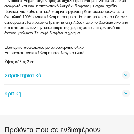
Γυναικείες Vegan σαγιονάρες με διχάλα Ipanema με ανατομικό πέλμα
σκαφωτό και ενα εντυπωσιακό λουράκι διάφανο με αχνά σχέδια .
Ιδανικές για κάθε σας καλοκαιρινή εμφάνιση.Κατασκευασμένες απο
ένα υλικό 100% ανακυκλώσιμο, άοσμο απίστευτα μαλακό που θα σας
ξεκουράσει .Τα προιόντα Ipanema ξεχειλίζουν από το βραζιλιάνικo brio
και αποτυπώνουν την κουλτούρα της χώρας με τα πιο ζωντανά και
έντονα χρώματα.Σε καφέ διαφάνεια χρώμα
Εξωτερικά ανακυκλώσιμο υποαλεργικό υλικό
Εσωτερικά ανακυκλώσιμο υποαλεργικό υλικό
Ϋψος σόλας 2 εκ
Χαρακτηριστικά
Κριτική
Προϊόντα που σε ενδιαφέρουν