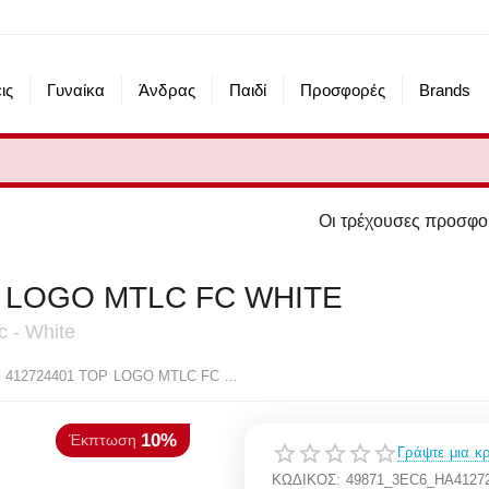
ις
Γυναίκα
Άνδρας
Παιδί
Προσφορές
Brands
Οι τρέχουσες προσφορές του eshop μας 
P LOGO MTLC FC WHITE
c - White
10%
πτωση
HAVAIANAS 412724401 TOP LOGO MTLC FC WHITE
Γράψτε μια κρ
ΚΩΔΙΚΟΣ:
49871_3EC6_HA412