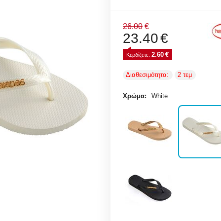
26.00
€
23.40
€
2.60
€
Κερδίζετε: 
Διαθεσιμότητα:
2 τεμ
Χρώμα:
White