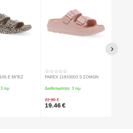
106.E ΜΠΕΖ
PAREX 11833003.S ΣΟΜΩΝ
PAREX 1
3 τεμ
Διαθεσιμότητα:
3 τεμ
Διαθεσιμό
22.90
€
22.90
€
19.46
€
19.46