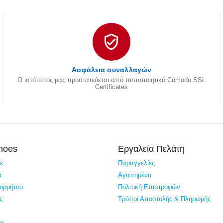
Ασφάλεια συναλλαγών
Ο ιστότοπος μας προστατεύεται από πιστοποιητικό Comodo SSL
Certificates
Shoes
Εργαλεία Πελάτη
τε
Παραγγελίες
α
Αγαπημένα
πορρήτου
Πολιτική Επιστροφών
ς
Τρόποι Αποστολής & Πληρωμής
ία