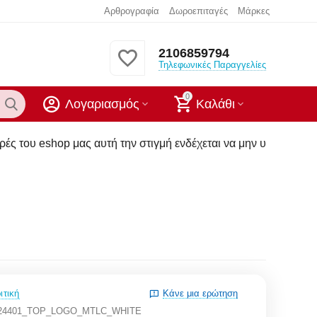
Αρθρογραφία
Δωροεπιταγές
Μάρκες
2106859794
Τηλεφωνικές Παραγγελίες
0
Λογαριασμός
Καλάθι
αυτή την στιγμή ενδέχεται να μην υπάρχουν στα καταστήματα μ
ιτική
Κάνε μια ερώτηση
724401_TOP_LOGO_MTLC_WHITE