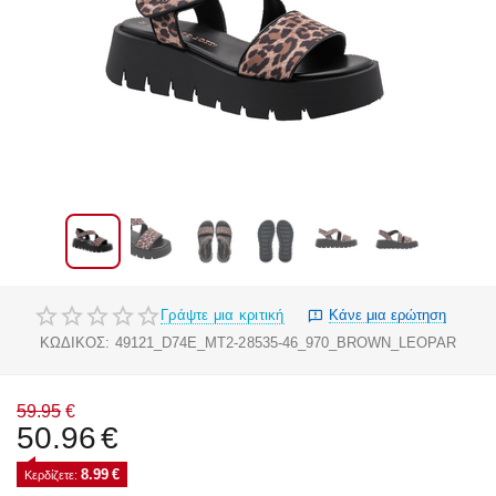
Γράψτε μια κριτική
Κάνε μια ερώτηση
ΚΩΔΙΚΟΣ:
49121_D74E_MT2-28535-46_970_BROWN_LEOPAR
59.95
€
50.96
€
8.99
€
Κερδίζετε: 