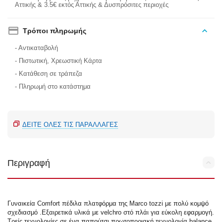
Αττικής & 3.5€ εκτός Αττικής & Δυσπρόσιτες περιοχές
Τρόποι πληρωμής
- Αντικαταβολή
- Πιστωτική, Χρεωστική Κάρτα
- Κατάθεση σε τράπεζα
- Πληρωμή στο κατάστημα
ΔΕΊΤΕ ΌΛΕΣ ΤΙΣ ΠΑΡΑΛΛΑΓΈΣ
Περιγραφή
Γυναικεία Comfort πέδιλα πλατφόρμα της Marco tozzi με πολύ κομψό
σχεδιασμό .Εξαιρετικά υλικά με velchro στό πλάι για εύκολη εφαρμογή.
Τρείς τεχνολογίες σε ένα παπούτσι πρωτοποριακή τεχνολογία balance