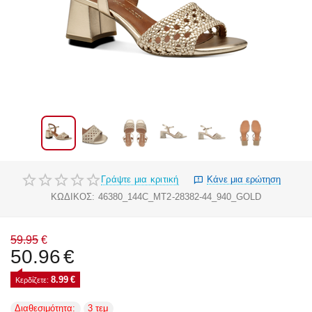
Γράψτε μια κριτική
Κάνε μια ερώτηση
ΚΩΔΙΚΟΣ:
46380_144C_MT2-28382-44_940_GOLD
59.95
€
50.96
€
8.99
€
Κερδίζετε: 
Διαθεσιμότητα:
3 τεμ