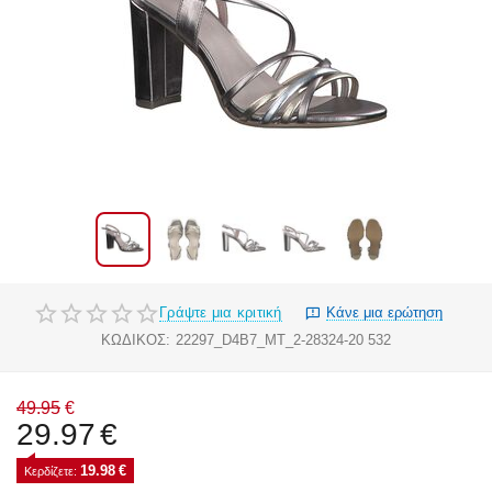
Γράψτε μια κριτική
Κάνε μια ερώτηση
ΚΩΔΙΚΟΣ:
22297_D4B7_MT_2-28324-20 532
49.95
€
29.97
€
19.98
€
Κερδίζετε: 