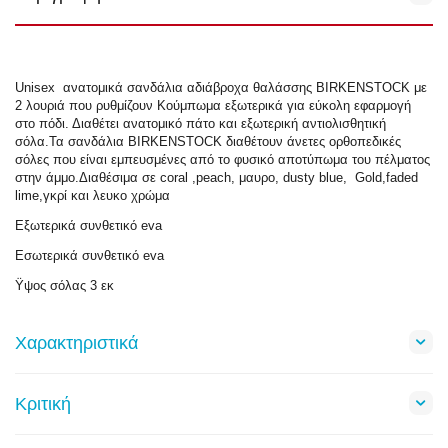
Unisex ανατομικά σανδάλια αδιάβροχα θαλάσσης BIRKENSTOCK με
2 λουριά που ρυθμίζουν Κούμπωμα εξωτερικά για εύκολη εφαρμογή
στο πόδι. Διαθέτει ανατομικό πάτο και εξωτερική αντιολισθητική
σόλα.Τα σανδάλια BIRKENSTOCK διαθέτουν άνετες ορθοπεδικές
σόλες που είναι εμπευσμένες από το φυσικό αποτύπωμα του πέλματος
στην άμμο.Διαθέσιμα σε coral ,peach, μαυρο, dusty blue, Gold,faded
lime,γκρί και λευκο χρώμα
Εξωτερικά συνθετικό eva
Εσωτερικά συνθετικό eva
Ϋψος σόλας 3 εκ
Χαρακτηριστικά
Κριτική