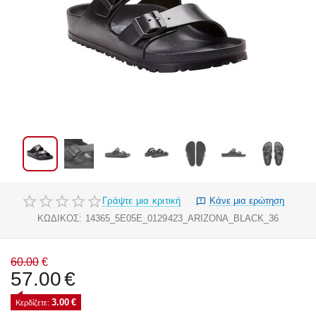
Γράψτε μια κριτική
Κάνε μια ερώτηση
ΚΩΔΙΚΟΣ:
14365_5E05E_0129423_ARIZONA_BLACK_36
60.00
€
57.00
€
3.00
€
Κερδίζετε: 