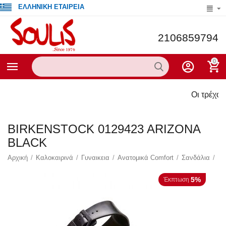
ΕΛΛΗΝΙΚΗ ΕΤΑΙΡΕΙΑ
2106859794
0
Οι τρέχουσες προσ
BIRKENSTOCK 0129423 ARIZONA
BLACK
Αρχική
/
Καλοκαιρινά
/
Γυναικεια
/
Ανατομικά Comfort
/
Σανδάλια
/
5%
Έκπτωση