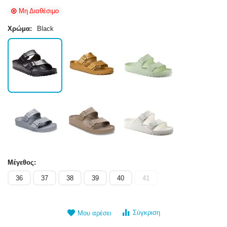
Μη Διαθέσιμο
Χρώμα:
Black
Μέγεθος:
36
37
38
39
40
41
Σύγκριση
Μου αρέσει