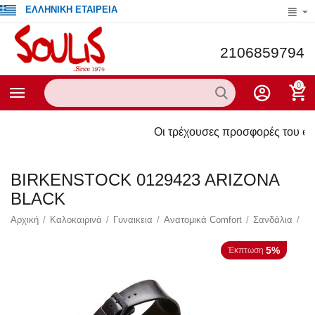
ΕΛΛΗΝΙΚΗ ΕΤΑΙΡΕΙΑ
2106859794
0
Οι τρέχουσες προσφορές του eshop μας αυτ
BIRKENSTOCK 0129423 ARIZONA
BLACK
Αρχική
/
Καλοκαιρινά
/
Γυναικεια
/
Ανατομικά Comfort
/
Σανδάλια
/
5%
Έκπτωση