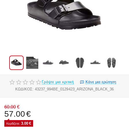
Γράψτε μια κριτική
Κάνε μια ερώτηση
ΚΩΔΙΚΟΣ:
43237_994BE_0129423_ARIZONA_BLACK_36
60.00
€
57.00
€
3.00
€
Κερδίζετε: 