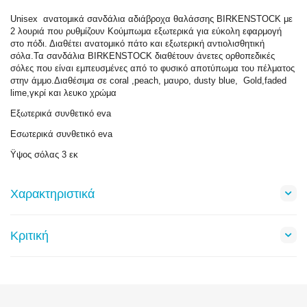
Unisex ανατομικά σανδάλια αδιάβροχα θαλάσσης BIRKENSTOCK με
2 λουριά που ρυθμίζουν Κούμπωμα εξωτερικά για εύκολη εφαρμογή
στο πόδι. Διαθέτει ανατομικό πάτο και εξωτερική αντιολισθητική
σόλα.Τα σανδάλια BIRKENSTOCK διαθέτουν άνετες ορθοπεδικές
σόλες που είναι εμπευσμένες από το φυσικό αποτύπωμα του πέλματος
στην άμμο.Διαθέσιμα σε coral ,peach, μαυρο, dusty blue, Gold,faded
lime,γκρί και λευκο χρώμα
Εξωτερικά συνθετικό eva
Εσωτερικά συνθετικό eva
Ϋψος σόλας 3 εκ
Χαρακτηριστικά
Κριτική