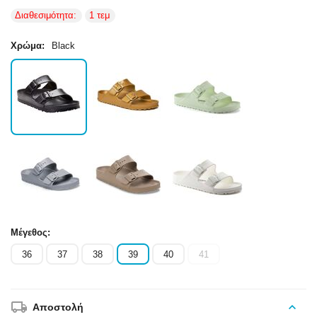
Διαθεσιμότητα:
1 τεμ
Χρώμα:
Black
Μέγεθος:
36
37
38
39
40
41
Αποστολή