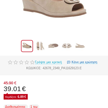
Γράψτε μια κριτική
Κάνε μια ερώτηση
ΚΩΔΙΚΟΣ:
42678_2349_PA11629123.E
45.90
€
39.01
€
6.89
€
Κερδίζετε: 
Διαθεσιμότητα:
1 τεμ