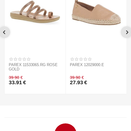
PAREX 11533065.RG ROSE
PAREX 12029000.E
GOLD
39.90
€
39.90
€
33.91
€
27.93
€