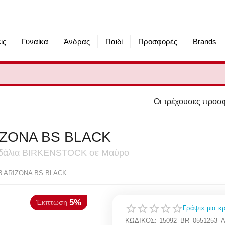
ις
Γυναίκα
Άνδρας
Παιδί
Προσφορές
Brands
Οι τρέχουσες προσφορές του eshop μα
IZONA BS BLACK
σανδάλια BIRKENSTOCK σε Μαύρο
5%
κπτωση
3 ARIZONA BS BLACK
Γράψτε μια κρ
ΚΩΔΙΚΟΣ:
15092_BR_0551253_