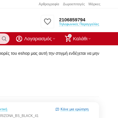
Αρθρογραφία
Δωροεπιταγές
Μάρκες
2106859794
Τηλεφωνικές Παραγγελίες
0
Λογαριασμός
Καλάθι
ς αυτή την στιγμή ενδέχεται να μην υπάρχουν στα καταστήματα
ιτική
Κάνε μια ερώτηση
ARIZONA_BS_BLACK_41