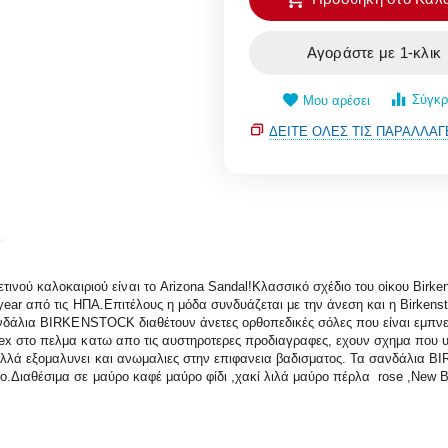
Αγοράστε με 1-κλικ
Σύγκρ
Μου αρέσει
ΔΕΊΤΕ ΌΛΕΣ ΤΙΣ ΠΑΡΑΛΛΑΓ
λοκαιριού είναι το Arizona Sandal!Κλασσικό σχέδιο του οίκου Birkenstoc
ear από τις ΗΠΑ.Επιτέλους η μόδα συνδυάζεται με την άνεση και η Birkensto
σανδάλια BIRKENSTOCK διαθέτουν άνετες ορθοπεδικές σόλες που είναι εμπ
tex στο πελμα κατω απο τις αυστηροτερες προδιαγραφες, εχουν σχημα που
λλά εξομαλυνει και ανωμαλιες στην επιφανεια βαδισματος. Τα σανδάλια B
.Διαθέσιμα σε μαύρο καφέ μαύρο φίδι ,χακί λιλά μαύρο πέρλα rose ,New B