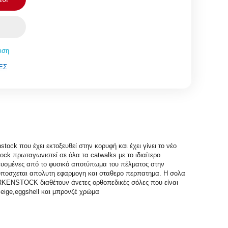
ιση
ΈΣ
k που έχει εκτοξευθεί στην κορυφή και έχει γίνει το νέο
ck πρωταγωνιστεί σε όλα τα catwalks με το ιδιαίτερο
νευσμένες από το φυσικό αποτύπωμα του πέλματος στην
 υποσχεται απολυτη εφαρμογη και σταθερο περπατημα. H σολα
IRKENSTOCK διαθέτουν άνετες ορθοπεδικές σόλες που είναι
eige,eggshell και μπρονζέ χρώμα