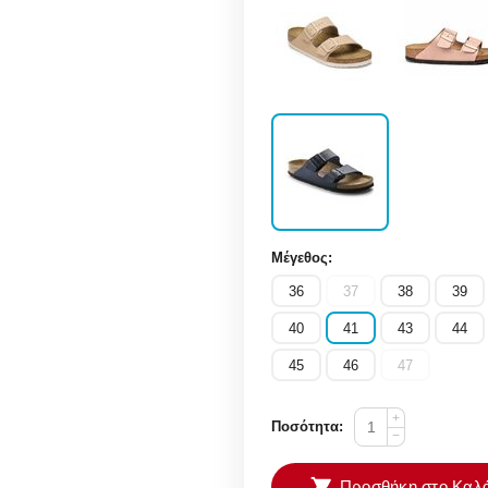
Μέγεθος:
36
37
38
39
40
41
43
44
45
46
47
+
Ποσότητα:
−
Προσθήκη στο Καλά