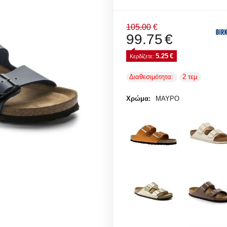
105.00
€
99.75
€
5.25
€
Κερδίζετε: 
Διαθεσιμότητα:
2 τεμ
Χρώμα:
ΜΑΥΡΟ