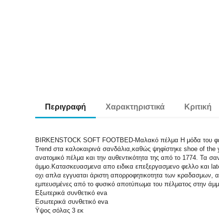
Περιγραφή
Χαρακτηριστικά
Κριτική
BIRKENSTOCK SOFT FOOTBED-Μαλακό πέλμα Η μόδα του φετινού κα
Trend στα καλοκαιρινά σανδάλια,καθώς ψηφίστηκε shoe of the y
ανατομικό πέλμα και την αυθεντικότητα της από το 1774. Τα 
άμμο.Κατασκευασμενα απο ειδικα επεξεργασμενο φελλο και la
οχι απλα εγγυαται άριστη απορροφητικοτητα των κραδασμων, α
εμπευσμένες από το φυσικό αποτύπωμα του πέλματος στην άμμο
Εξωτερικά συνθετικό eva
Εσωτερικά συνθετικό eva
Ϋψος σόλας 3 εκ