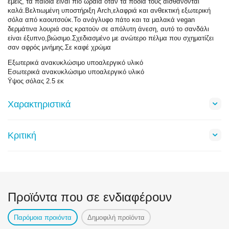
εμείς, τα παιδιά είναι πιο ωραία όταν τα πόδια τους αισθάνονται
καλά.Βελτιωμένη υποστήριξη Arch,ελαφριά και ανθεκτική εξωτερική
σόλα από καουτσούκ.Το ανάγλυφο πάτο και τα μαλακά vegan
δερμάτινα λουριά σας κρατούν σε απόλυτη άνεση, αυτό το σανδάλι
είναι έξυπνο,βιώσιμο.Σχεδιασμένο με ανώτερο πέλμα που σχηματίζει
σαν αφρός μνήμης.Σε καφέ χρώμα
Εξωτερικά ανακυκλώσιμο υποαλεργικό υλικό
Εσωτερικά ανακυκλώσιμο υποαλεργικό υλικό
Ϋψος σόλας 2.5 εκ
Χαρακτηριστικά
Κριτική
Προϊόντα που σε ενδιαφέρουν
Παρόμοια προιόντα
Δημοφιλή προϊόντα