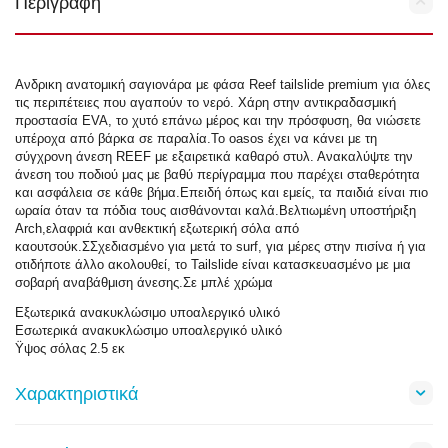
Περιγραφή
Ανδρικη ανατομική σαγιονάρα με φάσα Reef tailslide premium για όλες
τις περιπέτειες που αγαπούν το νερό. Χάρη στην αντικραδασμική
προστασία EVA, το χυτό επάνω μέρος και την πρόσφυση, θα νιώσετε
υπέροχα από βάρκα σε παραλία.Το oasos έχει να κάνει με τη
σύγχρονη άνεση REEF με εξαιρετικά καθαρό στυλ. Ανακαλύψτε την
άνεση του ποδιού μας με βαθύ περίγραμμα που παρέχει σταθερότητα
και ασφάλεια σε κάθε βήμα.Επειδή όπως και εμείς, τα παιδιά είναι πιο
ωραία όταν τα πόδια τους αισθάνονται καλά.Βελτιωμένη υποστήριξη
Arch,ελαφριά και ανθεκτική εξωτερική σόλα από
καουτσούκ.ΣΣχεδιασμένο για μετά το surf, για μέρες στην πισίνα ή για
οτιδήποτε άλλο ακολουθεί, το Tailslide είναι κατασκευασμένο με μια
σοβαρή αναβάθμιση άνεσης.Σε μπλέ χρώμα
Εξωτερικά ανακυκλώσιμο υποαλεργικό υλικό
Εσωτερικά ανακυκλώσιμο υποαλεργικό υλικό
Ϋψος σόλας 2.5 εκ
Χαρακτηριστικά