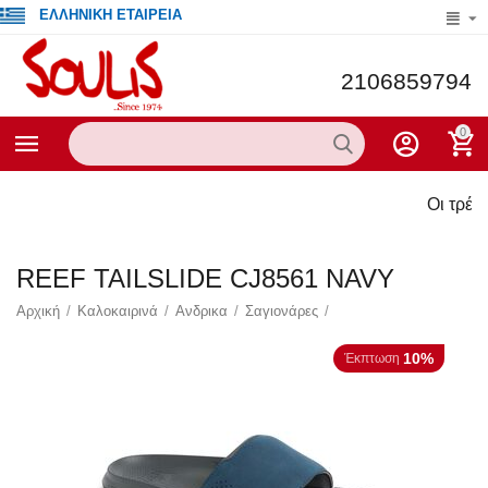
ΕΛΛΗΝΙΚΗ ΕΤΑΙΡΕΙΑ
2106859794
0
Οι τρέχουσ
REEF TAILSLIDE CJ8561 NAVY
Αρχική
/
Καλοκαιρινά
/
Ανδρικα
/
Σαγιονάρες
/
10%
Έκπτωση