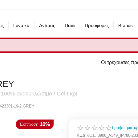
ις
Γυναίκα
Άνδρας
Παιδί
Προσφορές
Brands
Οι τρέχουσες προσφορές του esho
REY
100% ανακυκλώσιμο / Gel Γκρι
10%
πτωση
-23301-19-2 GREY
Γράψτε μια κρ
ΚΩΔΙΚΟΣ:
3906_A349_IP780-233