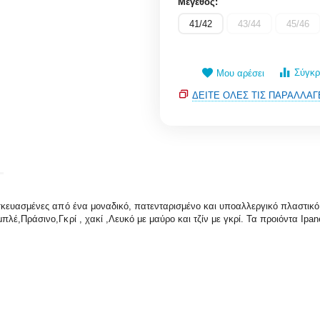
Μέγεθος:
41/42
43/44
45/46
Σύγκρ
Μου αρέσει
ΔΕΊΤΕ ΌΛΕΣ ΤΙΣ ΠΑΡΑΛΛΑΓ
σκευασμένες από ένα μοναδικό, πατενταρισμένο και υποαλλεργικό πλαστικό
έ,Πράσινο,Γκρί , χακί ,Λευκό με μαύρο και τζίν με γκρί. Τα προιόντα Ipan