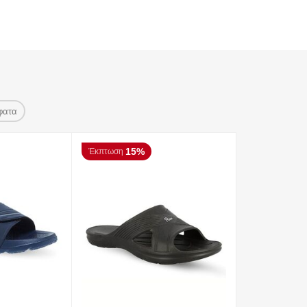
φατα
15%
Έκπτωση