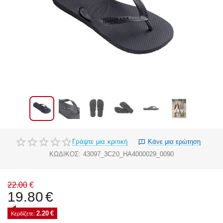
Γράψτε μια κριτική
Κάνε μια ερώτηση
ΚΩΔΙΚΟΣ:
43097_3C20_HA4000029_0090
22.00
€
19.80
€
2.20
€
Κερδίζετε: 