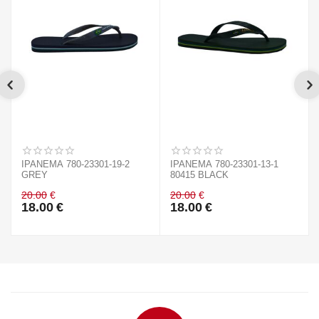
IPANEMA 780-23301-19-2
IPANEMA 780-23301-13-1
GREY
80415 BLACK
20.00
€
20.00
€
18.00
€
18.00
€