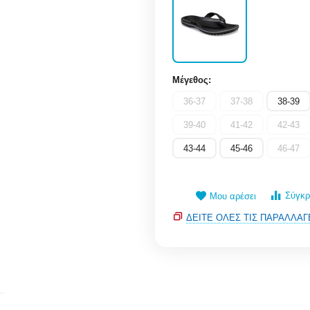
Μέγεθος:
36-37
37-38
38-39
39-40
41-42
42-43
43-44
45-46
46-47
Σύγκρ
Μου αρέσει
ΔΕΊΤΕ ΌΛΕΣ ΤΙΣ ΠΑΡΑΛΛΑΓ