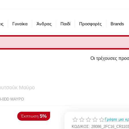
ις
Γυναίκα
Άνδρας
Παιδί
Προσφορές
Brands
Οι τρέχουσες προσφορές του eshop 
ουτσούκ Μαύρο
5%
κπτωση
3-0DD ΜΑΥΡΟ
Γράψτε μια κρ
ΚΩΔΙΚΟΣ:
28086_2FC16_CR110