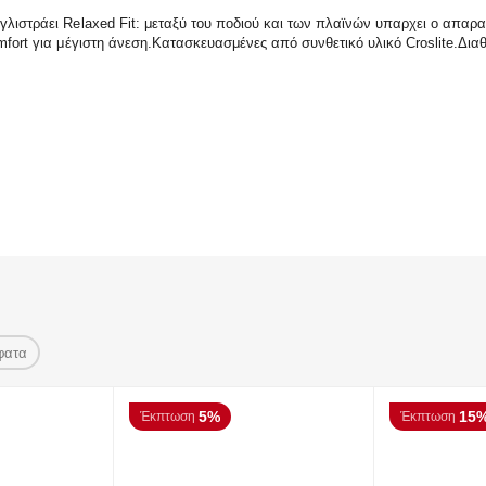
γλιστράει Relaxed Fit: μεταξύ του ποδιού και των πλαϊνών υπαρχει ο απαρα
mfort για μέγιστη άνεση.Κατασκευασμένες από συνθετικό υλικό Croslite.Διαθ
φατα
5%
15
Έκπτωση
Έκπτωση