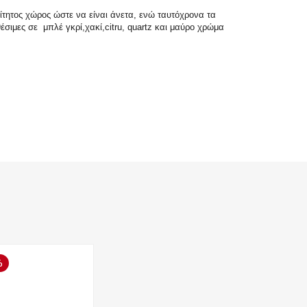
ίτητος χώρος ώστε να είναι άνετα, ενώ ταυτόχρονα τα
έσιμες σε μπλέ γκρί,χακί,citru, quartz και μαύρο χρώμα
%