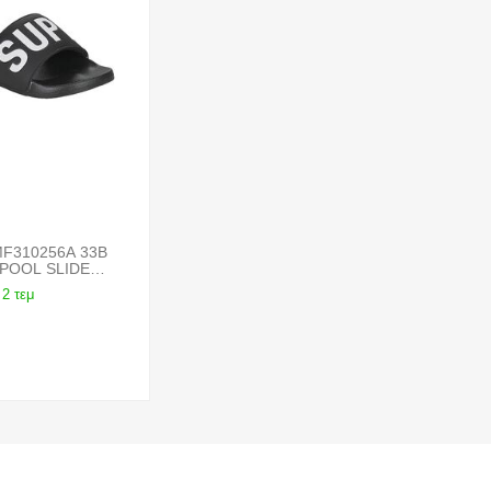
10256A 33B
POOL SLIDE
2 τεμ