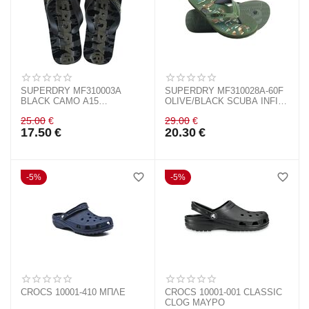
SUPERDRY MF310003A
SUPERDRY MF310028A-60F
BLACK CAMO A15
OLIVE/BLACK SCUBA INFIL
SCUBACAMO FLIP FLOP
FLIP FLOP
25.00
€
29.00
€
17.50
€
20.30
€
5%
5%
CROCS 10001-410 ΜΠΛΕ
CROCS 10001-001 CLASSIC
CLOG ΜΑΥΡΟ