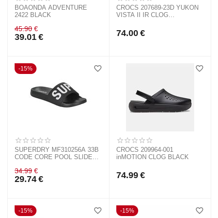
BOAONDA ADVENTURE
CROCS 207689-23D YUKON
2422 BLACK
VISTA II IR CLOG
ESPRESSO MUSHROOM
45.90
€
74.00
€
39.01
€
15%
SUPERDRY MF310256A 33B
CROCS 209964-001
CODE CORE POOL SLIDE
inMOTION CLOG BLACK
BLACK
34.99
€
74.99
€
29.74
€
15%
15%