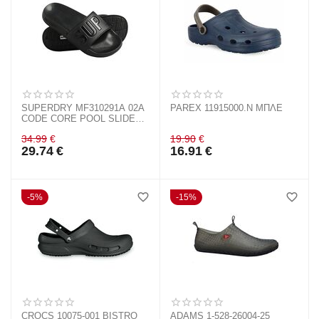
SUPERDRY MF310291A 02A
PAREX 11915000.N ΜΠΛΕ
CODE CORE POOL SLIDE
BLACK
34.99
€
19.90
€
29.74
€
16.91
€
5%
15%
CROCS 10075-001 BISTRO
ADAMS 1-528-26004-25