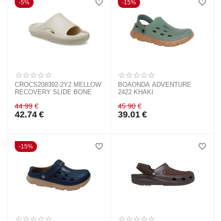
5%
15%
CROCS208392-2Y2 MELLOW
BOAONDA ADVENTURE
RECOVERY SLIDE BONE
2422 KHAKI
44.99
€
45.90
€
42.74
€
39.01
€
15%