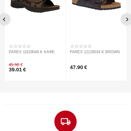
PAREX 11629049.K ΚΑΦΕ
PAREX 12129034.K BROWN
45.90
€
47.90
€
39.01
€