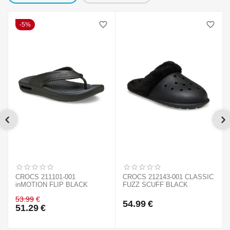
5%
CROCS 211101-001
CROCS 212143-001 CLASSIC
inMOTION FLIP BLACK
FUZZ SCUFF BLACK
53.99
€
54.99
€
51.29
€