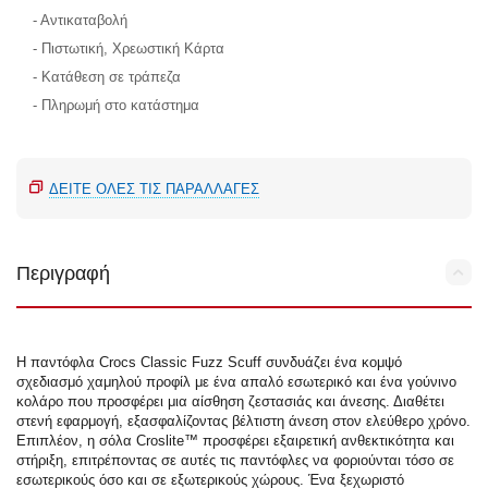
- Αντικαταβολή
- Πιστωτική, Χρεωστική Κάρτα
- Κατάθεση σε τράπεζα
- Πληρωμή στο κατάστημα
ΔΕΊΤΕ ΌΛΕΣ ΤΙΣ ΠΑΡΑΛΛΑΓΈΣ
Περιγραφή
Η παντόφλα Crocs Classic Fuzz Scuff συνδυάζει ένα κομψό
σχεδιασμό χαμηλού προφίλ με ένα απαλό εσωτερικό και ένα γούνινο
κολάρο που προσφέρει μια αίσθηση ζεστασιάς και άνεσης. Διαθέτει
στενή εφαρμογή, εξασφαλίζοντας βέλτιστη άνεση στον ελεύθερο χρόνο.
Επιπλέον, η σόλα Croslite™ προσφέρει εξαιρετική ανθεκτικότητα και
στήριξη, επιτρέποντας σε αυτές τις παντόφλες να φοριούνται τόσο σε
εσωτερικούς όσο και σε εξωτερικούς χώρους. Ένα ξεχωριστό