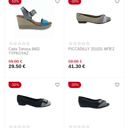
50%
30%
Carla Tortosa 8402
PICCADILLY 251031 ΜΠΕΖ
ΤΥΡΚΟΥΑΖ
59.00
€
59.00
€
29.50
€
41.30
€
30%
30%