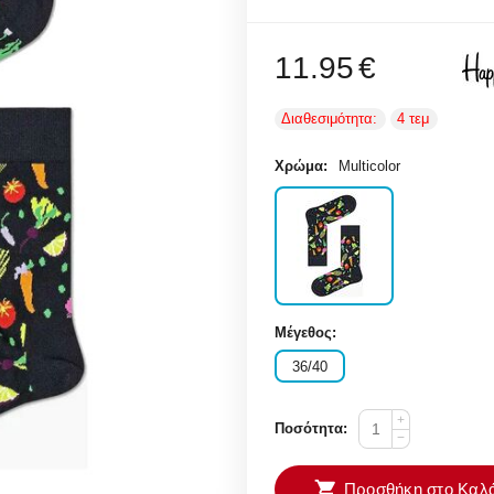
11.95
€
Διαθεσιμότητα:
4 τεμ
Χρώμα:
Multicolor
Μέγεθος:
36/40
+
Ποσότητα:
−
Προσθήκη στο Καλά