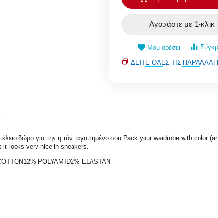
Αγοράστε με 1-κλικ
Σύγκρ
Μου αρέσει
ΔΕΊΤΕ ΌΛΕΣ ΤΙΣ ΠΑΡΑΛΛΑΓ
ειο δώρο για την η τόν αγαπημένο σου.Pack your wardrobe with color (and vi
t it looks very nice in sneakers.
86% COTTON12% POLYAMID2% ELASTAN