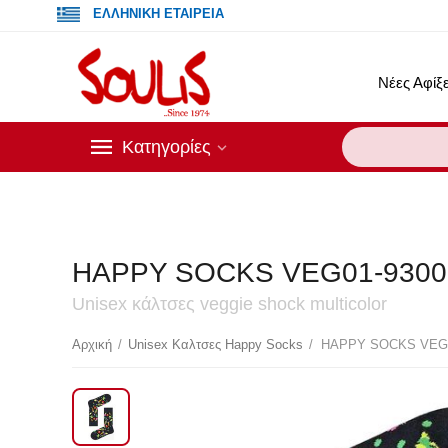
ΕΛΛΗΝΙΚΗ ΕΤΑΙΡΕΙΑ
Νέες Αφίξε
Κατηγορίες
HAPPY SOCKS VEG01-930
Unisex κάλτσες veggie shock multicolor
Αρχική
/
Unisex Καλτσες Happy Socks
/