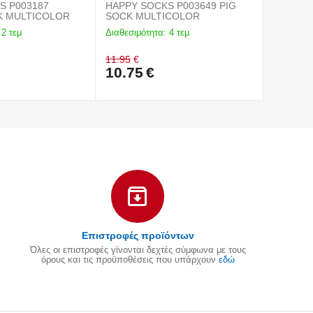
S P003187
HAPPY SOCKS P003649 PIG
HAPPY SO
KITTEN SOCK MULTICOLOR
SOCK MULTICOLOR
SO
2 τεμ
Διαθεσιμότητα:
4 τεμ
Διαθεσιμό
11.95
€
11.95
€
10.75
€
10.75
Επιστροφές προϊόντων
Όλες οι επιστροφές γίνονται δεχτές σύμφωνα με τους
όρους και τις προϋποθέσεις που υπάρχουν
εδώ