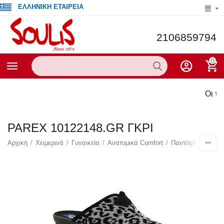
ΕΛΛΗΝΙΚΗ ΕΤΑΙΡΕΙΑ
2106859794
0
Οι τρέχ
PAREX 10122148.GR ΓΚΡΙ
Αρχική
/
Χειμερινά
/
Γυναικεία
/
Ανατομικά Comfort
/
Παντόφλες Υφασμ