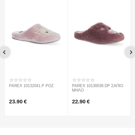
PAREX 10132041.P ΡΟΖ
PAREX 10130038.DP ΣΑΠΙΟ
ΜΗΛΟ
23.90
€
22.90
€