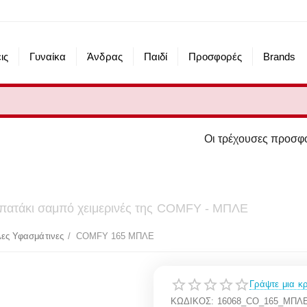
ις
Γυναίκα
Άνδρας
Παιδί
Προσφορές
Brands
Οι τρέχουσες προσφορές του eshop μ
ο πατάκι σαμπό χειμερινές της COMFY - ΜΠΛΕ
ες Υφασμάτινες
/
COMFY 165 ΜΠΛΕ
Γράψτε μια κρ
ΚΩΔΙΚΟΣ:
16068_CO_165_ΜΠΛ