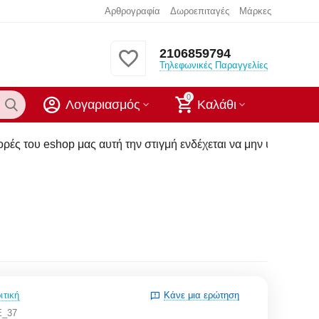
Αρθρογραφία
Δωροεπιταγές
Μάρκες
2106859794
Τηλεφωνικές Παραγγελίες
0
Λογαριασμός
Καλάθι
ας αυτή την στιγμή ενδέχεται να μην υπάρχουν στα καταστήματ
ιτική
Κάνε μια ερώτηση
Ε_37