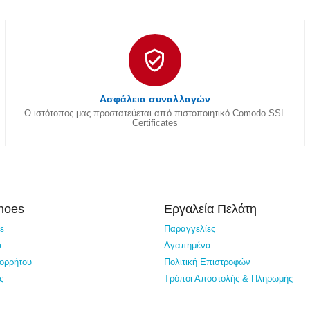
Ασφάλεια συναλλαγών
Ο ιστότοπος μας προστατεύεται από πιστοποιητικό Comodo SSL
Certificates
Shoes
Εργαλεία Πελάτη
τε
Παραγγελίες
α
Αγαπημένα
πορρήτου
Πολιτική Επιστροφών
ς
Τρόποι Αποστολής & Πληρωμής