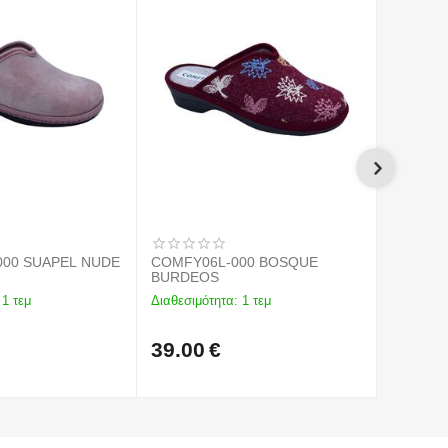
000 SUAPEL NUDE
COMFY06L-000 BOSQUE
COMFY 
BURDEOS
1 τεμ
Διαθεσιμότητα:
1 τεμ
Διαθεσιμό
39.00
€
39.00