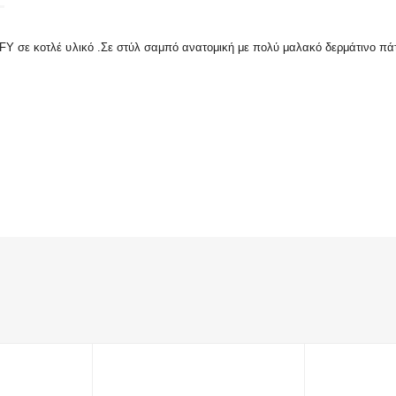
FY σε κοτλέ υλικό .Σε στύλ σαμπό ανατομική με πολύ μαλακό δερμάτινο πάτ