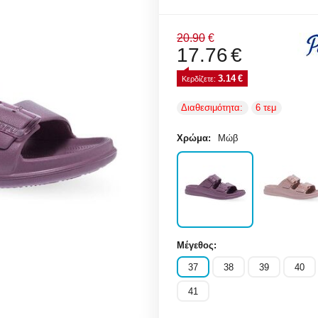
20.90
€
17.76
€
3.14
€
Κερδίζετε: 
Διαθεσιμότητα:
6 τεμ
Χρώμα:
Μώβ
Μέγεθος:
37
38
39
40
41