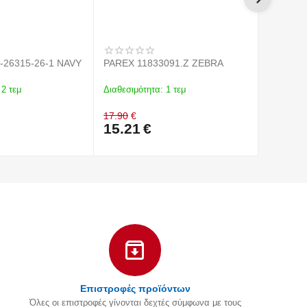
-26315-26-1 NAVY
PAREX 11833091.Z ZEBRA
PAREX 1
2 τεμ
Διαθεσιμότητα:
1 τεμ
Διαθεσιμό
17.90
€
17.90
€
15.21
€
15.21
Επιστροφές προϊόντων
Όλες οι επιστροφές γίνονται δεχτές σύμφωνα με τους