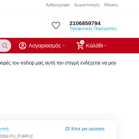
Αρθρογραφία
Δωροεπιταγές
Μάρκες
2106859794
Τηλεφωνικές Παραγγελίες
0
Λογαριασμός
Καλάθι
ς αυτή την στιγμή ενδέχεται να μην υπάρχουν στα καταστήματα
ιτική
Κάνε μια ερώτηση
33059.PU_PURPLE