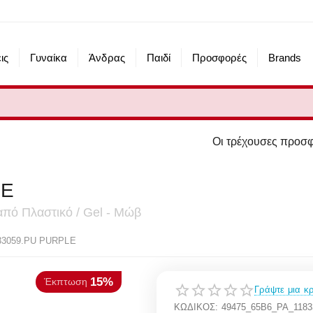
ις
Γυναίκα
Άνδρας
Παιδί
Προσφορές
Brands
Οι τρέχουσες προσφορές του eshop μα
LE
από Πλαστικό / Gel - Μώβ
15%
πτωση
33059.PU PURPLE
Γράψτε μια κρ
ΚΩΔΙΚΟΣ:
49475_65B6_PA_118