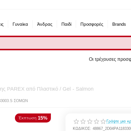
ις
Γυναίκα
Άνδρας
Παιδί
Προσφορές
Brands
Οι τρέχουσες προσφορές του eshop μα
της PAREX από Πλαστικό / Gel - Salmon
15%
πτωση
33003.S ΣΟΜΩΝ
Γράψτε μια κρ
ΚΩΔΙΚΟΣ:
48867_2D04PA11833