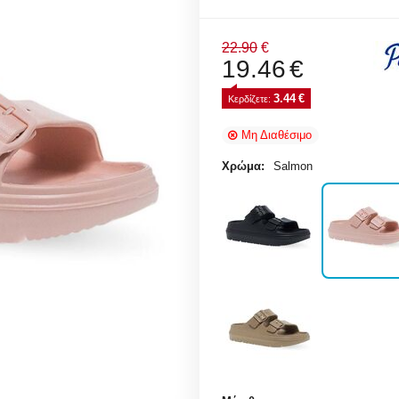
22.90
€
19.46
€
3.44
€
Κερδίζετε: 
Μη Διαθέσιμο
Χρώμα:
Salmon