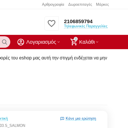
Αρθρογραφία
Δωροεπιταγές
Μάρκες
2106859794
Τηλεφωνικές Παραγγελίες
0
Λογαριασμός
Καλάθι
ς αυτή την στιγμή ενδέχεται να μην υπάρχουν στα καταστήματ
ιτική
Κάνε μια ερώτηση
003.S_SALMON