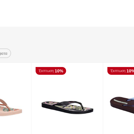
φατα
10%
10
Έκπτωση
Έκπτωση