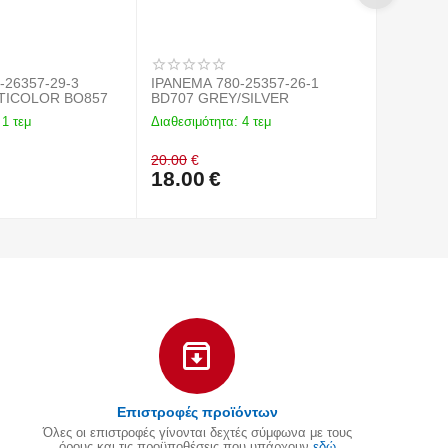
-26357-29-3
IPANEMA 780-25357-26-1
IPANEMA
TICOLOR BO857
BD707 GREY/SILVER
ΜΑΥΡΟ 
1 τεμ
Διαθεσιμότητα:
4 τεμ
Διαθεσιμό
20.00
€
20.00
€
18.00
€
18.00
Επιστροφές προϊόντων
Όλες οι επιστροφές γίνονται δεχτές σύμφωνα με τους
όρους και τις προϋποθέσεις που υπάρχουν
εδώ