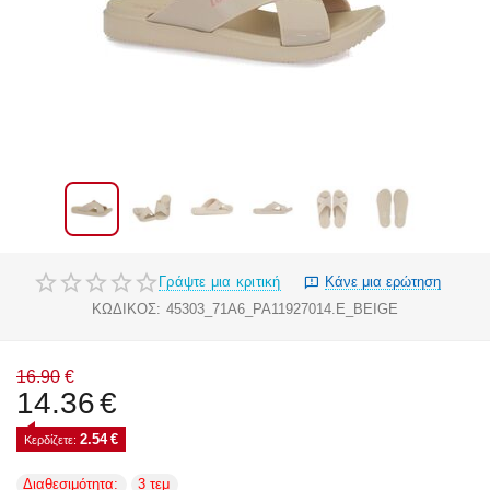
Γράψτε μια κριτική
Κάνε μια ερώτηση
ΚΩΔΙΚΟΣ:
45303_71A6_PA11927014.E_BEIGE
16.90
€
14.36
€
2.54
€
Κερδίζετε: 
Διαθεσιμότητα:
3 τεμ