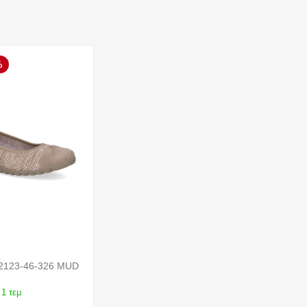
%
2123-46-326 MUD
1 τεμ