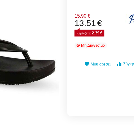
15.90
€
13.51
€
2.39
€
Κερδίζετε: 
Μη Διαθέσιμο
Σύγκρ
Μου αρέσει