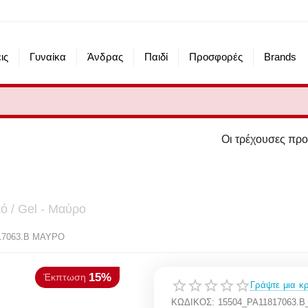
ις
Γυναίκα
Άνδρας
Παιδί
Προσφορές
Brands
Οι τρέχουσες προσφορές του eshop
ό / Gel - Μαύρο
15%
πτωση
17063.B ΜΑΥΡΟ
Γράψτε μια κρ
ΚΩΔΙΚΟΣ:
15504_PA11817063.B