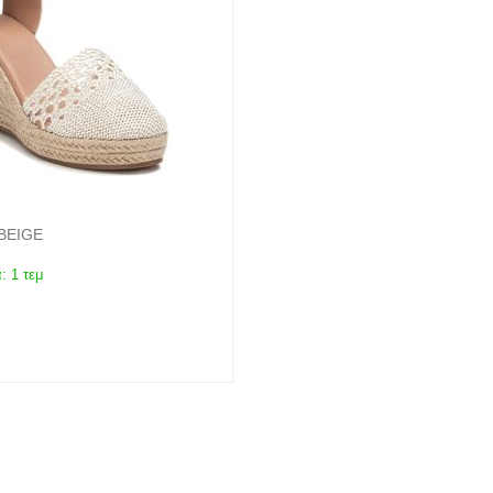
 BEIGE
:
1 τεμ