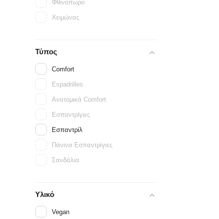
Φθινόπωρο
Χειμώνας
Τύπος
Comfort
Espadrilles
Ανατομικά Comfort
Εσπαντρίγιες
Εσπαντρίλ
Πάνινα Εσπαντρίγιες
Σανδάλια
Υλικό
Vegan