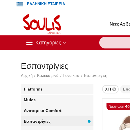
ΕΛΛΗΝΙΚΗ ΕΤΑΙΡΕΙΑ
Νέες Αφίξε
Κατηγορίες
Εσπαντρίγιες
Αρχική
/
Καλοκαιρινά
/
Γυναικεια
/
Εσπαντρίγιες
Flatforms
XTI
Επα
Mules
4
Έκπτωση
Ανατομικά Comfort
Εσπαντρίγιες