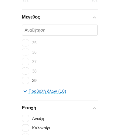
58
€
59
€
Μέγεθος
35
36
37
38
39
40
Προβολή όλων (10)
41
Εποχή
42
35
Ανοιξη
36
Καλοκαίρι