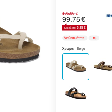
105.00
€
99.75
€
5.25
€
Κερδίζετε: 
Διαθεσιμότητα:
1 τεμ
Χρώμα:
Beige