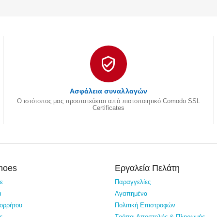
Ασφάλεια συναλλαγών
Ο ιστότοπος μας προστατεύεται από πιστοποιητικό Comodo SSL
Certificates
Shoes
Εργαλεία Πελάτη
τε
Παραγγελίες
α
Αγαπημένα
πορρήτου
Πολιτική Επιστροφών
ς
Τρόποι Αποστολής & Πληρωμής