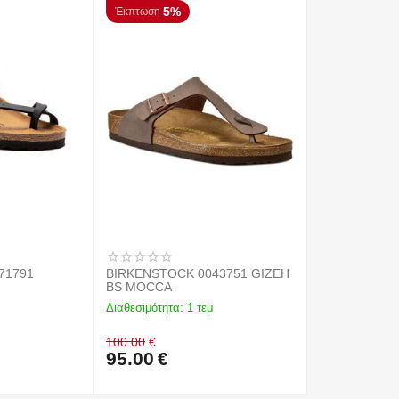
5%
Έκπτωση
71791
BIRKENSTOCK 0043751 GIZEH
BS MOCCA
Διαθεσιμότητα:
1 τεμ
100.00
€
95.00
€