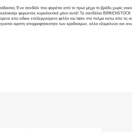
 πόδιασας.Ένα σανδάλι που φοριέται από το πρωί μέχρι το βράδυ,χωρίς νακου
το καλοκαίρι φορώντας κυριολεκτικά μόνο αυτά!.Τα σανδάλια BIRKENSTOCK 
ενα απο ειδικα επεξεργασμενο φελλο και latex στο πελμα κατω απο τις α
γυαται αριστη απορροφητικοτητα των κραδασμων, αλλα εξομαλυνει και ανω