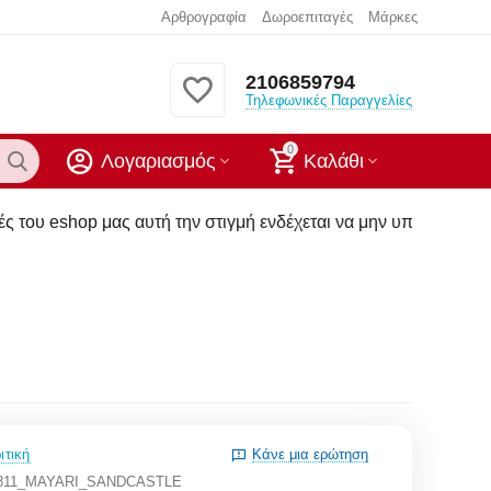
Αρθρογραφία
Δωροεπιταγές
Μάρκες
2106859794
Τηλεφωνικές Παραγγελίες
0
Λογαριασμός
Καλάθι
υτή την στιγμή ενδέχεται να μην υπάρχουν στα καταστήματα μ
ιτική
Κάνε μια ερώτηση
9811_MAYARI_SANDCASTLE