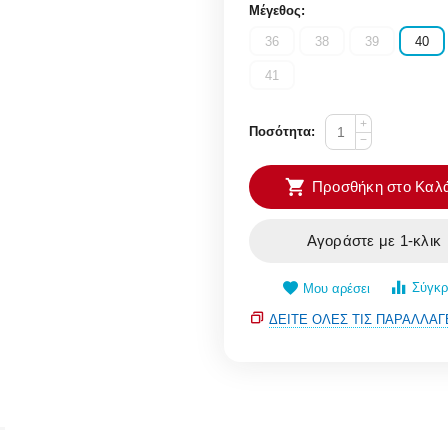
Μέγεθος:
36
38
39
40
41
+
Ποσότητα:
−
Προσθήκη στο Καλά
Αγοράστε με 1-κλικ
Σύγκρ
Μου αρέσει
ΔΕΊΤΕ ΌΛΕΣ ΤΙΣ ΠΑΡΑΛΛΑΓ