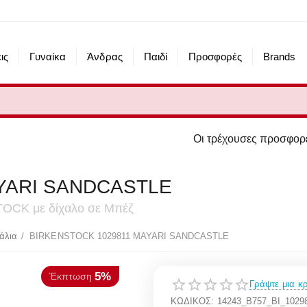
ις
Γυναίκα
Άνδρας
Παιδί
Προσφορές
Brands
Οι τρέχουσες προσφορές του eshop μας α
YARI SANDCASTLE
TOCK με δίχαλο σε Μπέζ
5%
κπτωση
άλια
/
BIRKENSTOCK 1029811 MAYARI SANDCASTLE
Γράψτε μια κρ
ΚΩΔΙΚΟΣ:
14243_B757_ΒΙ_102