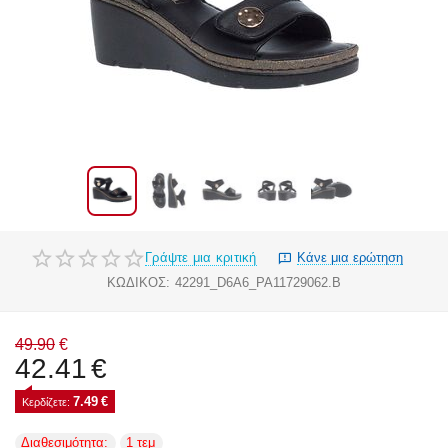
Γράψτε μια κριτική
Κάνε μια ερώτηση
ΚΩΔΙΚΟΣ:
42291_D6A6_PA11729062.B
49.90
€
42.41
€
7.49
€
Κερδίζετε: 
Διαθεσιμότητα:
1 τεμ