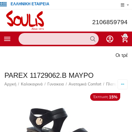
ΕΛΛΗΝΙΚΗ ΕΤΑΙΡΕΙΑ
2106859794
0
Οι τρέχου
PAREX 11729062.B ΜΑΥΡΟ
Αρχική
/
Καλοκαιρινά
/
Γυναικεια
/
Ανατομικά Comfort
/
Πλατφόρμες
/
15%
Έκπτωση