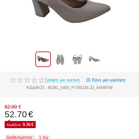
Γράψτε μια κριτική
Κάνε μια ερώτηση
ΚΩΔΙΚΟΣ:
45391_5450_PI745145-31_MARFIM
62.00
€
52.70
€
9.30
€
Κερδίζετε: 
Διαθεσιμότητα:
1 τεμ