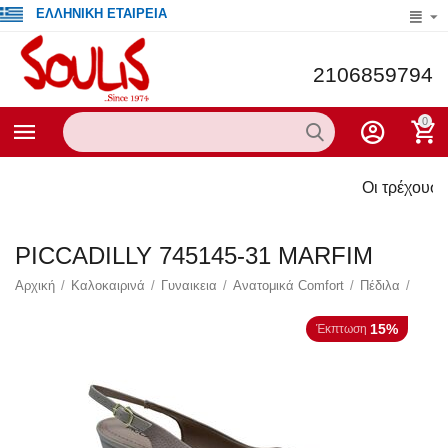
ΕΛΛΗΝΙΚΗ ΕΤΑΙΡΕΙΑ
2106859794
0
Οι τρέχουσες προσφορ
PICCADILLY 745145-31 MARFIM
Αρχική
/
Καλοκαιρινά
/
Γυναικεια
/
Ανατομικά Comfort
/
Πέδιλα
/
15%
Έκπτωση