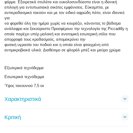
φόρμα. Εξαιρετικά στυλάτα και ευκολοσυνδύαστα είναι η ιδανική
επιλογή για εντυπωσιακά σικάτες εμφάνισεις. Εύκαμπτα, με
αντικραδασμικό τακούνι και με τον ειδικό αφρώδη πάτο, είναι ιδανικό
για
να φορεθεί όλη την ημέρα χωρίς να κουράζει, κάνοντας το βάδισμα
ανάλαφρο και ξεκούραστο Προσφέρουν την τεχνολογία της Piccadilly η
οποία παρέχει υπέρ μαλακή και ανατομική εσωτερική σόλα που
απορροφά τους κραδασμούς, απομακρύνει την
φυσική υγρασία του ποδιού και η οποία είναι φτιαγμένη από
αντιμικροβιακά υλικά. Διαθέσιμο σε φλοράλ μπέζ και μαύρο χρώμα
Εξωτερικά τεχνόδερμα
Εσωτερικά τεχνόδερμα
Ύψος τακουνιού 7,5 εκ
Χαρακτηριστικά
Κριτική