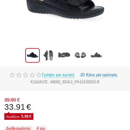
Γράψτε μια κριτική
Κάνε μια ερώτηση
ΚΩΔΙΚΟΣ:
49092_BDA2_PA12133023.B
39.90
€
33.91
€
5.99
€
Κερδίζετε: 
Διαθεσιμότητα:
4 τεμ