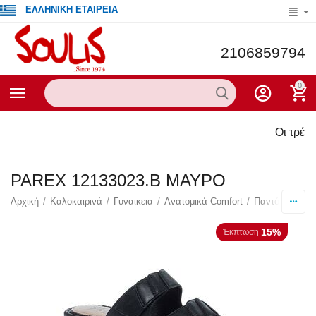
ΕΛΛΗΝΙΚΗ ΕΤΑΙΡΕΙΑ
2106859794
0
Οι τρέχουσες προ
PAREX 12133023.B ΜΑΥΡΟ
Αρχική
/
Καλοκαιρινά
/
Γυναικεια
/
Ανατομικά Comfort
/
Παντόφλες
/
15%
Έκπτωση