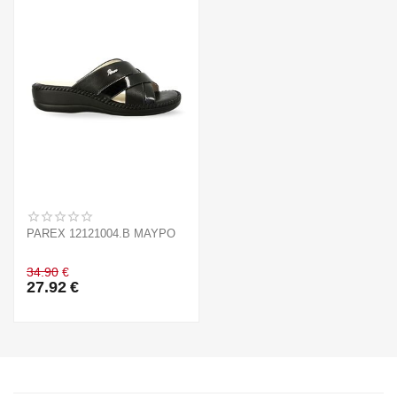
PAREX 12121004.B ΜΑΥΡΟ
34.90
€
27.92
€