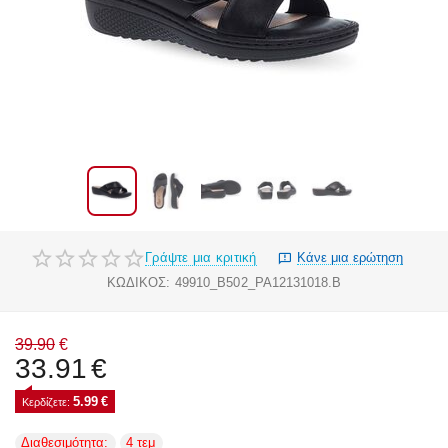
Γράψτε μια κριτική
Κάνε μια ερώτηση
ΚΩΔΙΚΟΣ:
49910_B502_PA12131018.B
39.90
€
33.91
€
5.99
€
Κερδίζετε: 
Διαθεσιμότητα:
4 τεμ