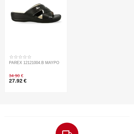
PAREX 12121004.B ΜΑΥΡΟ
34.90
€
27.92
€