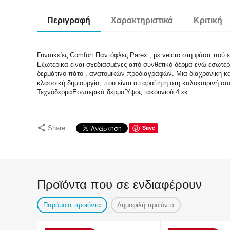
Περιγραφή
Χαρακτηριστικά
Κριτική
Γυναικείες Comfort Παντόφλες Parex , με velcro στη φάσα πού εί
Εξωτερικά είναι σχεδιασμένες από συνθετικό δέρμα ενώ εσωτερ
δερμάτινο πάτο , ανατομικών προδιαγραφών. Μια διαχρονικη κ
κλασσική δημιουργία, που είναι απαραίτητη στη καλοκαιρινή σ
ΤεχνόδερμαΕσωτερικά δέρμαΎψος τακουνιού 4 εκ
Save
Share
Προϊόντα που σε ενδιαφέρουν
Παρόμοια προιόντα
Δημοφιλή προϊόντα