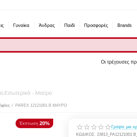
ις
Γυναίκα
Άνδρας
Παιδί
Προσφορές
Brands
Οι τρέχουσες προσφορές του esho
μα,Εσωτερικά - Μαύρο
20%
πτωση
όφλες
/
PAREX 12121001.B ΜΑΥΡΟ
Γράψτε μια κρ
ΚΩΔΙΚΟΣ:
23813_PA12121001.B