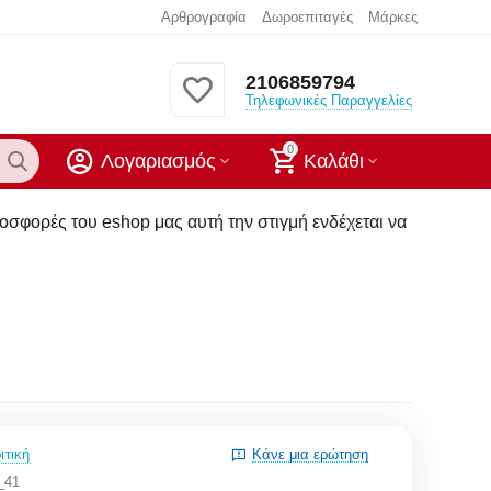
Αρθρογραφία
Δωροεπιταγές
Μάρκες
2106859794
Τηλεφωνικές Παραγγελίες
0
Λογαριασμός
Καλάθι
p μας αυτή την στιγμή ενδέχεται να μην υπάρχουν στα καταστή
ιτική
Κάνε μια ερώτηση
_41