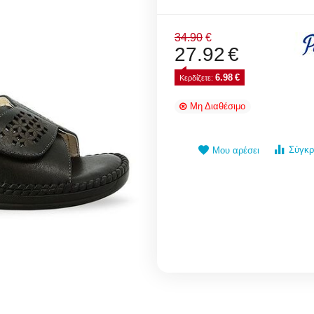
34.90
€
27.92
€
6.98
€
Κερδίζετε: 
Μη Διαθέσιμο
Σύγκρ
Μου αρέσει