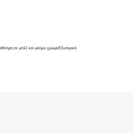
ιαθέσιμη σε μπέζ καί μαύρο χρώμαΕξωτερικά