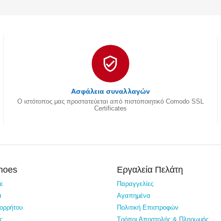
Ασφάλεια συναλλαγών
Ο ιστότοπος μας προστατεύεται από πιστοποιητικό Comodo SSL
Certificates
Shoes
Εργαλεία Πελάτη
τε
Παραγγελίες
α
Αγαπημένα
πορρήτου
Πολιτική Επιστροφών
ς
Τρόποι Αποστολής & Πληρωμής