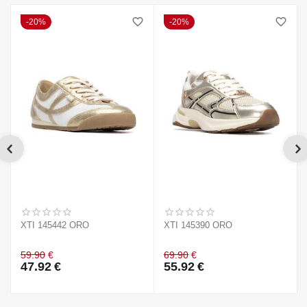
20%
20%
XTI 145442 ORO
XTI 145390 ORO
59.90
€
69.90
€
47.92
€
55.92
€