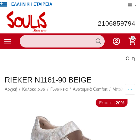
ΕΛΛΗΝΙΚΗ ΕΤΑΙΡΕΙΑ
2106859794
0
Οι τρέχουσες πρ
RIEKER N1161-90 ΒΕΙGE
Αρχική
/
Καλοκαιρινά
/
Γυναικεια
/
Ανατομικά Comfort
/
Μπαλαρίνες
/
20%
Έκπτωση