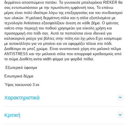
δερμάτινο αποσπώμενο πατάκι. Τα γυναικεία μπαλαράκια RIEKER θα
σας εντυπωσιάσουν με την πρωτότυπη εμφάνισή τους. Το επάνω
μέρος είναι πολύ ιδιαίτερο λόγω της επεξεργασίας και του συνδυασμού
των υλικών. Η μαλακή δερμάτινη σόλα και η σόλα εξοπλισμένα με
τεχνολογία Antistress εξασφαλίζουν άνεση σε κάθε βήμα. Ο ιμάντας
velcro στην περιοχή του ποδιού χρησιμεύει για εύκολη χρήση και
προσαρμογή στο πόδι σας. Αυτά τα παπούτσια είναι ιδανικά για
καλοκαιρινά ρούχα για βόλτες στην πόλη και όχι μόνο.Εχει κούμπωμα
με αυτοκόλλητο για να μπαίνει και να εφαρμόζει τέλεια στο πόδι.
Διαθέσιμο σε μπεζ χρώμα. Είναι αναπαυτικά χάρη στο μαλακό πέλμα
ANTISTRESS και την μαλακιά σόλα που απορροφά κραδασμούς από
το σώμα.Διαθέτη extra width φόρμα για φαρδιά πόδια.
Εξωτερικά ύφασμα
Εσωτερικά δέρμα
Ύψος τακουνιού 3 εκ
Χαρακτηριστικά
Κριτική