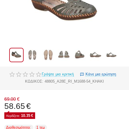
Γράψτε μια κριτική
Κάνε μια ερώτηση
ΚΩΔΙΚΟΣ:
48805_A28E_RI_M1688-54_KHAKI
69.00
€
58.65
€
10.35
€
Κερδίζετε: 
Διαθεσιμότητα:
1 τεμ