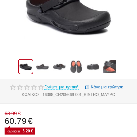
Γράψτε μια κριτική
Κάνε μια ερώτηση
ΚΩΔΙΚΟΣ:
16388_CR205669-001_BISTRO_ΜΑΥΡΟ
63.99
€
60.79
€
3.20
€
Κερδίζετε: 