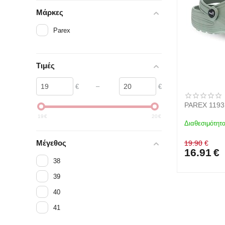
Μάρκες
Parex
Τιμές
–
€
€
PAREX 1193
19
€
20
€
Διαθεσιμότητα
Μέγεθος
19.90
€
16.91
€
38
39
40
41