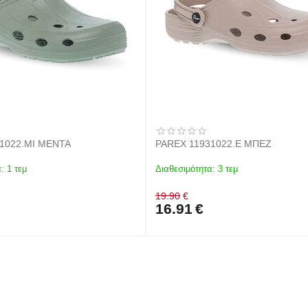
1022.MI ΜΕΝΤΑ
PAREX 11931022.E ΜΠΕΖ
:
1 τεμ
Διαθεσιμότητα:
3 τεμ
19.90
€
16.91
€