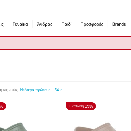
ις
Γυναίκα
Άνδρας
Παιδί
Προσφορές
Brands
η ως πρός:
Νεότερα πρώτα
54
5%
15%
Έκπτωση