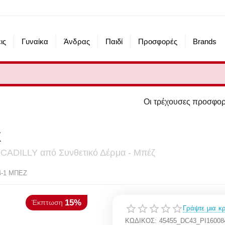
ις
Γυναίκα
Άνδρας
Παιδί
Προσφορές
Brands
Οι τρέχουσες προσφορές του eshop μας α
Ζ
CADILLY από Συνθετικό Δέρμα - Μπέζ
15%
πτωση
4-1 ΜΠΕΖ
Γράψτε μια κρ
ΚΩΔΙΚΟΣ:
45455_DC43_PI16008