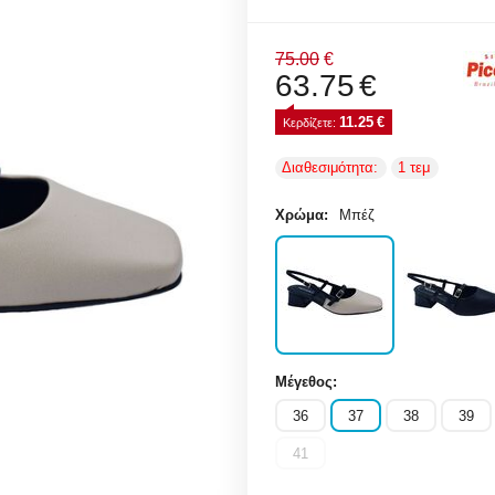
75.00
€
63.75
€
11.25
€
Κερδίζετε: 
Διαθεσιμότητα:
1 τεμ
Χρώμα:
Μπέζ
Μέγεθος:
36
37
38
39
41