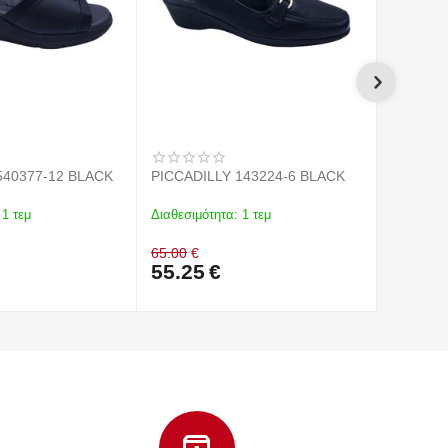
PICCADILLY 540377-12 BLACK
PICCADILLY 143224-6 BLACK
PICCADI
AMEND
1 τεμ
Διαθεσιμότητα:
1 τεμ
Διαθεσιμό
65.00
€
65.00
€
55.25
€
55.25