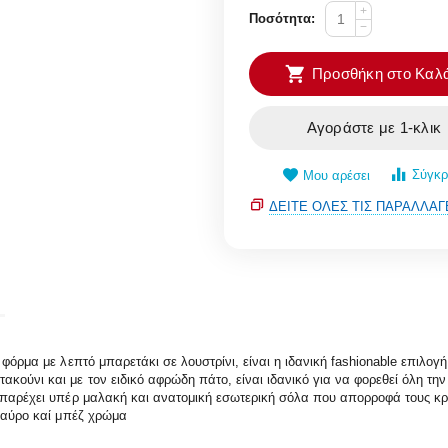
+
Ποσότητα:
−
Προσθήκη στο Καλά
Αγοράστε με 1-κλικ
Σύγκρ
Μου αρέσει
ΔΕΊΤΕ ΌΛΕΣ ΤΙΣ ΠΑΡΑΛΛΑΓ
 φόρμα με λεπτό μπαρετάκι σε λουστρίνι, είναι η ιδανική fashionable επιλο
κούνι και με τον ειδικό αφρώδη πάτο, είναι ιδανικό για να φορεθεί όλη τη
α παρέχει υπέρ μαλακή και ανατομική εσωτερική σόλα που απορροφά τους κ
 μαύρο καί μπέζ χρώμα