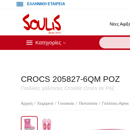
ΕΛΛΗΝΙΚΗ ΕΤΑΙΡΕΙΑ
Νέες Αφίξε
Κατηγορίες
CROCS 205827-6QM ΡΟΖ
Παιδικές γαλότσες Croslite Crocs σε Ρόζ
Έκ
Αρχική
/
Χειμερινά
/
Γυναικεία
/
Παπούτσια
/
Γαλότσες-Apres 