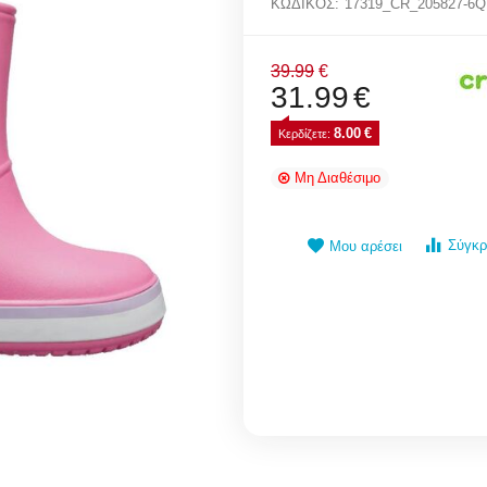
ΚΩΔΙΚΟΣ:
17319_CR_205827-6
39.99
€
31.99
€
8.00
€
Κερδίζετε: 
Μη Διαθέσιμο
Σύγκρ
Μου αρέσει