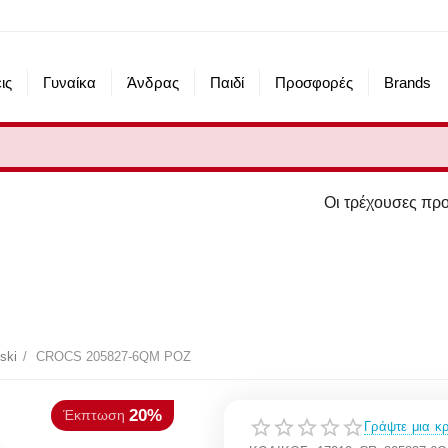
ις
Γυναίκα
Άνδρας
Παιδί
Προσφορές
Brands
Οι τρέχουσες προσφορές του eshop 
20%
πτωση
ski
/
CROCS 205827-6QM ΡΟΖ
Γράψτε μια κρ