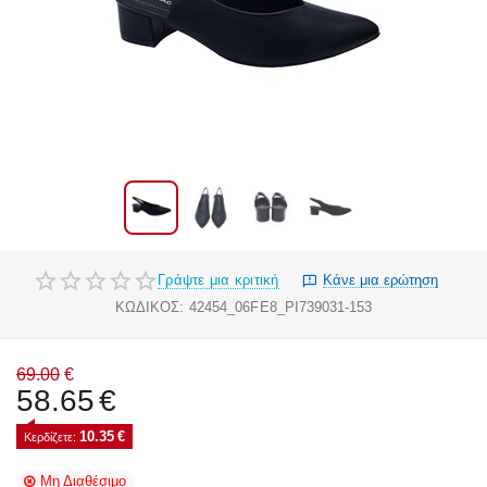
Γράψτε μια κριτική
Κάνε μια ερώτηση
ΚΩΔΙΚΟΣ:
42454_06FE8_PI739031-153
69.00
€
58.65
€
10.35
€
Κερδίζετε: 
Μη Διαθέσιμο