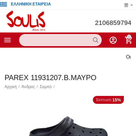
ΕΛΛΗΝΙΚΗ ΕΤΑΙΡΕΙΑ
2106859794
0
Οι τρέχ
PAREX 11931207.B.ΜΑΥΡΟ
Αρχική
/
Άνδρας
/
Σαμπό
/
15%
Έκπτωση