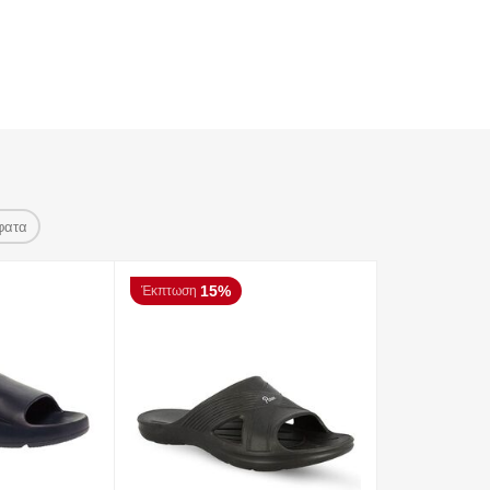
φατα
15%
Έκπτωση