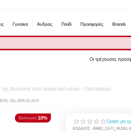
ις
Γυναίκα
Άνδρας
Παιδί
Προσφορές
Brands
Οι τρέχουσες προσφορές του eshop μ
 της Runners από συνθετικό υλικό / Gel Μαύρο
10%
πτωση
ERS 261-3995 BLACK
Γράψτε μια κρ
ΚΩΔΙΚΟΣ:
49902_CA71_RU261-