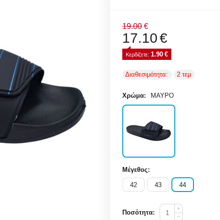
19.00
€
17.10
€
1.90
€
Κερδίζετε: 
Διαθεσιμότητα:
2 τεμ
Χρώμα:
ΜΑΥΡΟ
Μέγεθος:
42
43
44
+
Ποσότητα:
−